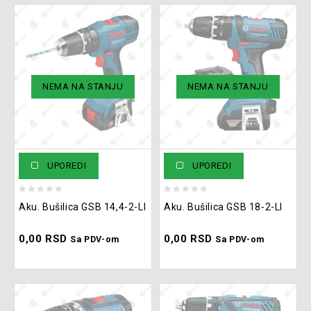
NEMA NA STANJU
NEMA NA STANJU
UPOREDI
UPOREDI
0
0
Aku. Bušilica GSB 14,4-2-LI
Aku. Bušilica GSB 18-2-LI
out
out
of
of
0,00
RSD
0,00
RSD
5
5
Sa PDV-om
Sa PDV-om