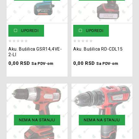
UPOREDI
UPOREDI
0
0
Aku. Bušilica GSR14,4VE-
Aku. Bušilica RD-CDL15
out
out
2-LI
of
of
0,00
RSD
0,00
RSD
5
5
Sa PDV-om
Sa PDV-om
NEMA NA STANJU
NEMA NA STANJU