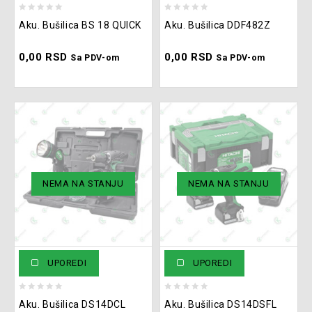
0
0
Aku. Bušilica BS 18 QUICK
Aku. Bušilica DDF482Z
out
out
of
of
0,00
RSD
0,00
RSD
5
5
Sa PDV-om
Sa PDV-om
NEMA NA STANJU
NEMA NA STANJU
UPOREDI
UPOREDI
0
0
Aku. Bušilica DS14DCL
Aku. Bušilica DS14DSFL
out
out