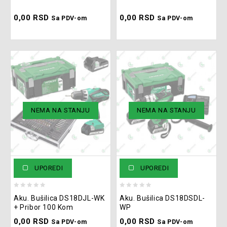
of
of
0,00
RSD
0,00
RSD
5
5
Sa PDV-om
Sa PDV-om
NEMA NA STANJU
NEMA NA STANJU
UPOREDI
UPOREDI
0
0
Aku. Bušilica DS18DJL-WK
Aku. Bušilica DS18DSDL-
out
out
+ Pribor 100 Kom
WP
of
of
0,00
RSD
0,00
RSD
5
5
Sa PDV-om
Sa PDV-om