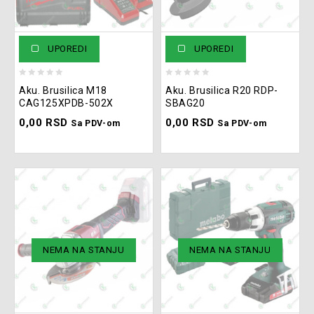
UPOREDI
UPOREDI
0
0
Aku. Brusilica M18
Aku. Brusilica R20 RDP-
out
out
CAG125XPDB-502X
SBAG20
of
of
0,00
RSD
0,00
RSD
5
5
Sa PDV-om
Sa PDV-om
NEMA NA STANJU
NEMA NA STANJU