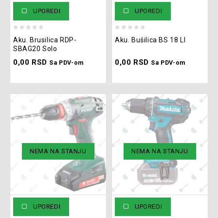
UPOREDI
UPOREDI
0
0
Aku. Brusilica RDP-
Aku. Bušilica BS 18 LI
out
out
SBAG20 Solo
of
of
0,00
RSD
0,00
RSD
5
5
Sa PDV-om
Sa PDV-om
NEMA NA STANJU
NEMA NA STANJU
UPOREDI
UPOREDI