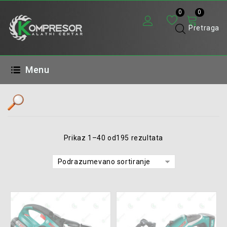
0
0
Pretraga
Menu
Opseg cena
Prikaz 1–40 od195 rezultata
Brendovi
Podrazumevano sortiranje
Kategorije proizvoda
Aku. alati
(195)