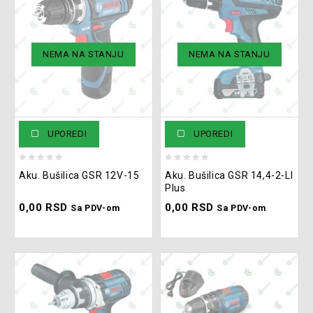
NEMA NA STANJU
NEMA NA STANJU
UPOREDI
UPOREDI
0
0
Aku. Bušilica GSR 12V-15
Aku. Bušilica GSR 14,4-2-LI
out
out
Plus
of
of
0,00
RSD
0,00
RSD
5
5
Sa PDV-om
Sa PDV-om