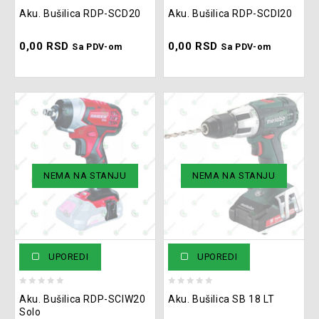
0
0
Aku. Bušilica RDP-SCD20
Aku. Bušilica RDP-SCDI20
out
out
of
of
0,00
RSD
0,00
RSD
5
5
Sa PDV-om
Sa PDV-om
NEMA NA STANJU
NEMA NA STANJU
UPOREDI
UPOREDI
0
0
Aku. Bušilica RDP-SCIW20
Aku. Bušilica SB 18 LT
out
out
Solo
of
of