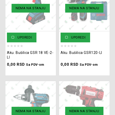
NEMA NA STANJU
NEMA NA STANJU
UPOREDI
UPOREDI
0
0
Aku. Bušilica GSR 18 VE-2-
Aku. Bušilica GSR120-LI
out
out
LI
of
of
0,00
RSD
0,00
RSD
5
5
Sa PDV-om
Sa PDV-om
NEMA NA STANJU
NEMA NA STANJU