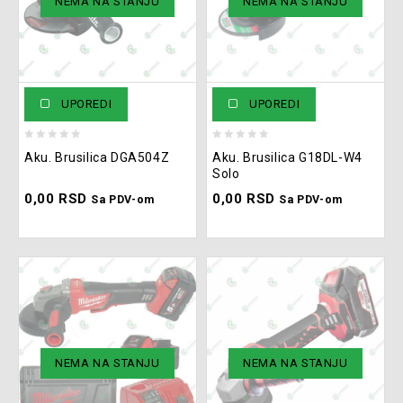
Trimeri
(49)
NEMA NA STANJU
NEMA NA STANJU
UPOREDI
UPOREDI
0
0
Aku. Brusilica DGA504Z
Aku. Brusilica G18DL-W4
out
out
Solo
of
of
0,00
RSD
0,00
RSD
5
5
Sa PDV-om
Sa PDV-om
NEMA NA STANJU
NEMA NA STANJU