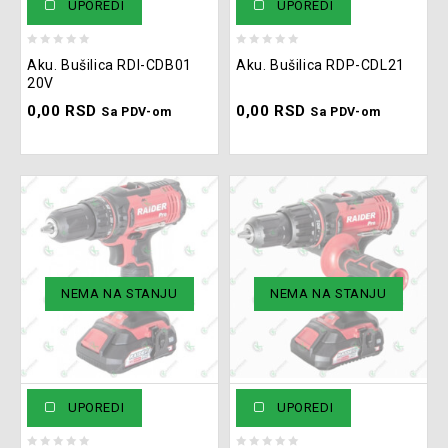
UPOREDI
UPOREDI
0
0
Aku. Bušilica RDI-CDB01
Aku. Bušilica RDP-CDL21
out
out
20V
of
of
0,00
RSD
0,00
RSD
5
5
Sa PDV-om
Sa PDV-om
NEMA NA STANJU
NEMA NA STANJU
UPOREDI
UPOREDI