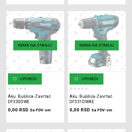
NEMA NA STANJU
NEMA NA STANJU
UPOREDI
UPOREDI
0
0
Aku. Bušilica-Zavrtač
Aku. Bušilica-Zavrtač
out
out
DF330DWE
DF331DWAE
of
of
0,00
RSD
0,00
RSD
5
5
Sa PDV-om
Sa PDV-om