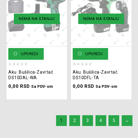
NEMA NA STANJU
NEMA NA STANJU
UPOREDI
UPOREDI
0
0
Aku. Bušilica-Zavrtač
Aku. Bušilica-Zavrtač
out
out
DS10DAL-WA
DS10DFL-TA
of
of
0,00
RSD
0,00
RSD
5
5
Sa PDV-om
Sa PDV-om
1
2
3
4
5
→