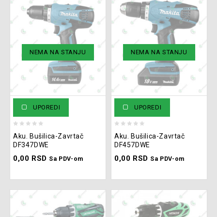
NEMA NA STANJU
NEMA NA STANJU
UPOREDI
UPOREDI
0
0
Aku. Bušilica-Zavrtač
Aku. Bušilica-Zavrtač
out
out
DF347DWE
DF457DWE
of
of
0,00
RSD
0,00
RSD
5
5
Sa PDV-om
Sa PDV-om