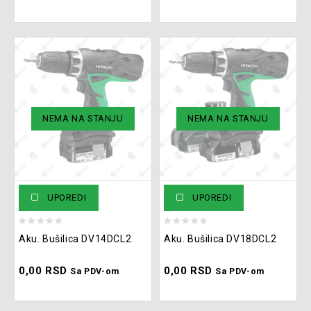
NEMA NA STANJU
NEMA NA STANJU
UPOREDI
UPOREDI
0
0
Aku. Bušilica DV14DCL2
Aku. Bušilica DV18DCL2
out
out
of
of
0,00
RSD
0,00
RSD
5
5
Sa PDV-om
Sa PDV-om