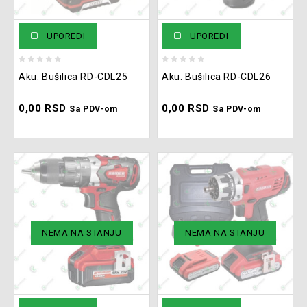
UPOREDI
UPOREDI
0
0
Aku. Bušilica RD-CDL25
Aku. Bušilica RD-CDL26
out
out
of
of
0,00
RSD
0,00
RSD
5
5
Sa PDV-om
Sa PDV-om
NEMA NA STANJU
NEMA NA STANJU