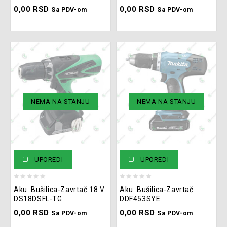
0,00
RSD
0,00
RSD
5
5
Sa PDV-om
Sa PDV-om
NEMA NA STANJU
NEMA NA STANJU
UPOREDI
UPOREDI
0
0
Aku. Bušilica-Zavrtač 18 V
Aku. Bušilica-Zavrtač
out
out
DS18DSFL-TG
DDF453SYE
of
of
0,00
RSD
0,00
RSD
5
5
Sa PDV-om
Sa PDV-om