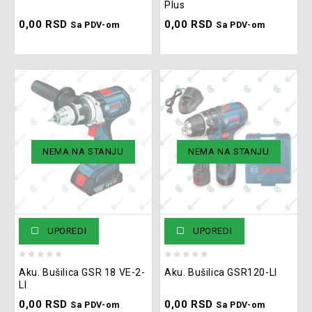
Plus
of
of
0,00
RSD
0,00
RSD
5
5
Sa PDV-om
Sa PDV-om
NEMA NA STANJU
NEMA NA STANJU
UPOREDI
UPOREDI
0
0
Aku. Bušilica GSR 18 VE-2-
Aku. Bušilica GSR120-LI
out
out
LI
of
of
0,00
RSD
0,00
RSD
5
5
Sa PDV-om
Sa PDV-om