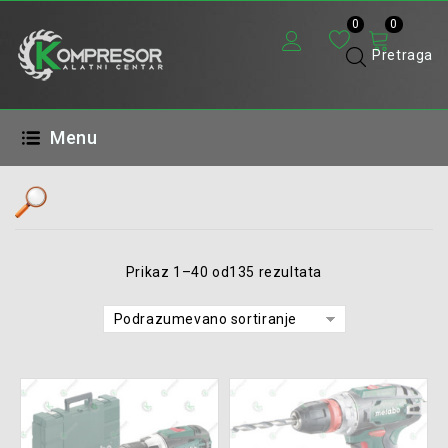
0
0
Pretraga
Menu
Opseg cena
Prikaz 1–40 od135 rezultata
Brendovi
Podrazumevano sortiranje
Kategorije proizvoda
Aku. alati
(195)