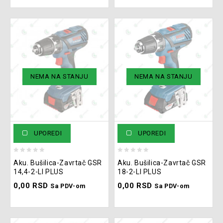
NEMA NA STANJU
NEMA NA STANJU
UPOREDI
UPOREDI
0
0
Aku. Bušilica-Zavrtač GSR
Aku. Bušilica-Zavrtač GSR
out
out
14,4-2-LI PLUS
18-2-LI PLUS
of
of
0,00
RSD
0,00
RSD
5
5
Sa PDV-om
Sa PDV-om