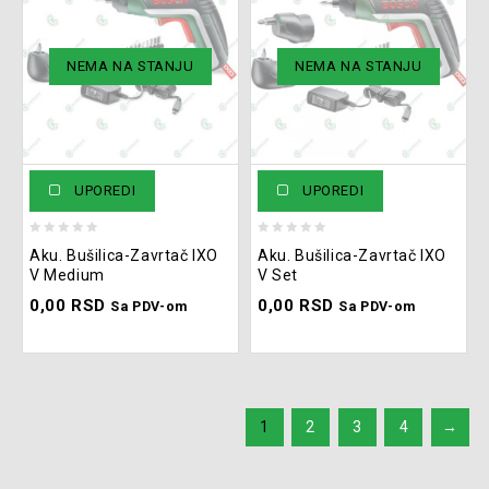
NEMA NA STANJU
NEMA NA STANJU
UPOREDI
UPOREDI
0
0
Aku. Bušilica-Zavrtač IXO
Aku. Bušilica-Zavrtač IXO
out
out
V Medium
V Set
of
of
0,00
RSD
0,00
RSD
5
5
Sa PDV-om
Sa PDV-om
1
2
3
4
→