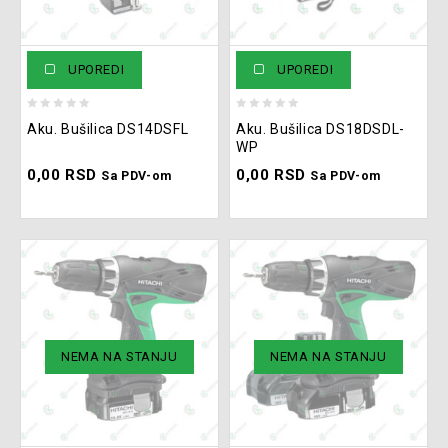
UPOREDI
UPOREDI
0
0
Aku. Bušilica DS14DSFL
Aku. Bušilica DS18DSDL-
out
out
WP
of
of
0,00
RSD
0,00
RSD
5
5
Sa PDV-om
Sa PDV-om
NEMA NA STANJU
NEMA NA STANJU