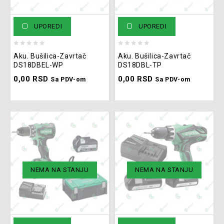
UPOREDI
UPOREDI
0
0
Aku. Bušilica-Zavrtač
Aku. Bušilica-Zavrtač
out
out
DS18DBEL-WP
DS18DBL-TP
of
of
0,00
RSD
0,00
RSD
5
5
Sa PDV-om
Sa PDV-om
NEMA NA STANJU
NEMA NA STANJU