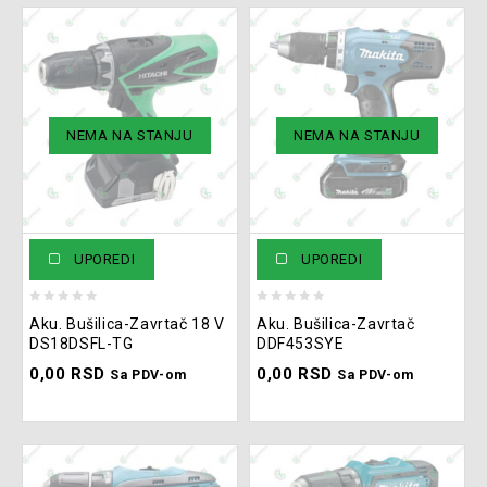
NEMA NA STANJU
NEMA NA STANJU
UPOREDI
UPOREDI
0
0
Aku. Bušilica-Zavrtač 18 V
Aku. Bušilica-Zavrtač
out
out
DS18DSFL-TG
DDF453SYE
of
of
0,00
RSD
0,00
RSD
5
5
Sa PDV-om
Sa PDV-om