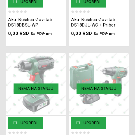
UPOREDI
UPOREDI
0
0
Aku. Bušilica-Zavrtač
Aku. Bušilica-Zavrtač
out
out
DS18DBSL-WP
DS18DJL-WC + Pribor
of
of
0,00
RSD
0,00
RSD
5
5
Sa PDV-om
Sa PDV-om
NEMA NA STANJU
NEMA NA STANJU
UPOREDI
UPOREDI