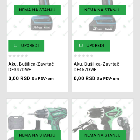
NEMA NA STANJU
NEMA NA STANJU
UPOREDI
UPOREDI
0
0
Aku. Bušilica-Zavrtač
Aku. Bušilica-Zavrtač
out
out
DF347DWE
DF457DWE
of
of
0,00
RSD
0,00
RSD
5
5
Sa PDV-om
Sa PDV-om
NEMA NA STANJU
NEMA NA STANJU