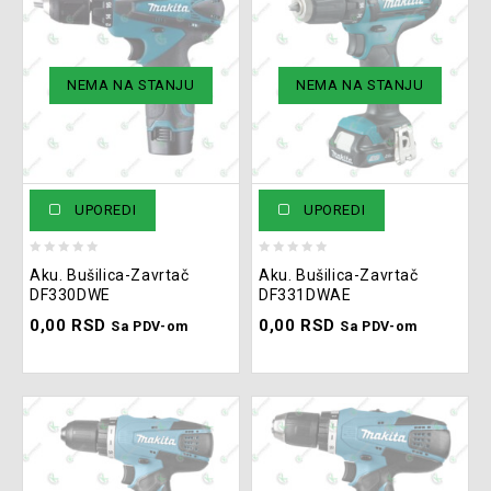
NEMA NA STANJU
NEMA NA STANJU
UPOREDI
UPOREDI
0
0
Aku. Bušilica-Zavrtač
Aku. Bušilica-Zavrtač
out
out
DF330DWE
DF331DWAE
of
of
0,00
RSD
0,00
RSD
5
5
Sa PDV-om
Sa PDV-om