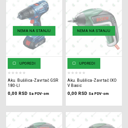
NEMA NA STANJU
NEMA NA STANJU
UPOREDI
UPOREDI
0
0
Aku. Bušilica-Zavrtač GSR
Aku. Bušilica-Zavrtač IXO
out
out
180-LI
V Basic
of
of
0,00
RSD
0,00
RSD
5
5
Sa PDV-om
Sa PDV-om