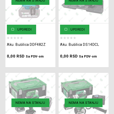
Trimeri
(49)
NEMA NA STANJU
NEMA NA STANJU
UPOREDI
UPOREDI
0
0
Aku. Bušilica DDF482Z
Aku. Bušilica DS14DCL
out
out
of
of
0,00
RSD
0,00
RSD
5
5
Sa PDV-om
Sa PDV-om
NEMA NA STANJU
NEMA NA STANJU