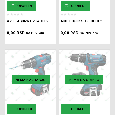
UPOREDI
UPOREDI
0
0
Aku. Bušilica DV14DCL2
Aku. Bušilica DV18DCL2
out
out
of
of
0,00
RSD
0,00
RSD
5
5
Sa PDV-om
Sa PDV-om
NEMA NA STANJU
NEMA NA STANJU
UPOREDI
UPOREDI