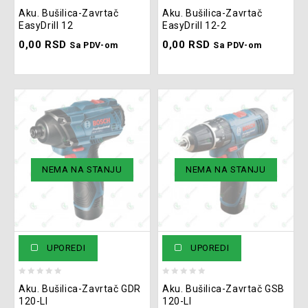
0
0
Aku. Bušilica-Zavrtač
Aku. Bušilica-Zavrtač
out
out
EasyDrill 12
EasyDrill 12-2
of
of
0,00
RSD
0,00
RSD
5
5
Sa PDV-om
Sa PDV-om
NEMA NA STANJU
NEMA NA STANJU
UPOREDI
UPOREDI
0
0
Aku. Bušilica-Zavrtač GDR
Aku. Bušilica-Zavrtač GSB
out
out
120-LI
120-LI
of
of