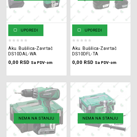
UPOREDI
UPOREDI
0
0
Aku. Bušilica-Zavrtač
Aku. Bušilica-Zavrtač
out
out
DS10DAL-WA
DS10DFL-TA
of
of
0,00
RSD
0,00
RSD
5
5
Sa PDV-om
Sa PDV-om
NEMA NA STANJU
NEMA NA STANJU