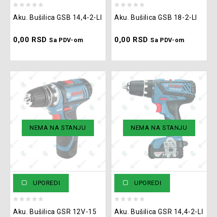
0
0
Aku. Bušilica GSB 14,4-2-LI
Aku. Bušilica GSB 18-2-LI
out
out
of
of
0,00
RSD
0,00
RSD
5
5
Sa PDV-om
Sa PDV-om
NEMA NA STANJU
NEMA NA STANJU
UPOREDI
UPOREDI
0
0
Aku. Bušilica GSR 12V-15
Aku. Bušilica GSR 14,4-2-LI
out
out