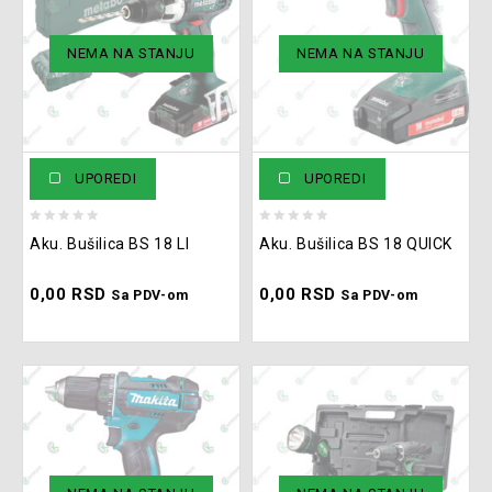
Baterije i punjači
(10)
NEMA NA STANJU
NEMA NA STANJU
Brusilice
(220)
Bušilice
(135)
Hammeri
(98)
HTZ oprema
(134)
UPOREDI
UPOREDI
Jednokratna zaštitna oprema
(2)
0
0
Kosačice
(39)
Aku. Bušilica BS 18 LI
Aku. Bušilica BS 18 QUICK
out
out
Multialati
(8)
of
of
0,00
RSD
0,00
RSD
5
5
Sa PDV-om
Sa PDV-om
Ostali alati
(168)
Pneumatski alati
(29)
Pribor
(891)
Reklamni materijal
(144)
Testere
(123)