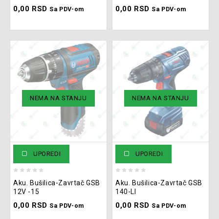
0,00
RSD
0,00
RSD
5
5
Sa PDV-om
Sa PDV-om
NEMA NA STANJU
NEMA NA STANJU
UPOREDI
UPOREDI
0
0
Aku. Bušilica-Zavrtač GSB
Aku. Bušilica-Zavrtač GSB
out
out
12V -15
140-LI
of
of
0,00
RSD
0,00
RSD
5
5
Sa PDV-om
Sa PDV-om