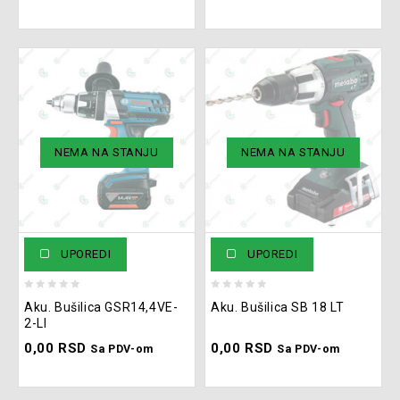
NEMA NA STANJU
NEMA NA STANJU
UPOREDI
UPOREDI
0
0
Aku. Bušilica GSR14,4VE-
Aku. Bušilica SB 18 LT
out
out
2-LI
of
of
0,00
RSD
0,00
RSD
5
5
Sa PDV-om
Sa PDV-om