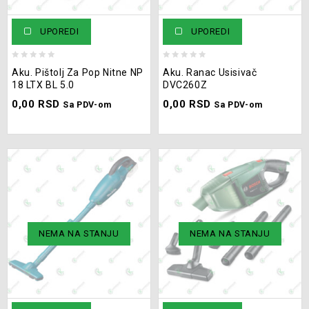
UPOREDI
UPOREDI
0
0
Aku. Pištolj Za Pop Nitne NP
Aku. Ranac Usisivač
out
out
18 LTX BL 5.0
DVC260Z
of
of
0,00
RSD
0,00
RSD
5
5
Sa PDV-om
Sa PDV-om
NEMA NA STANJU
NEMA NA STANJU