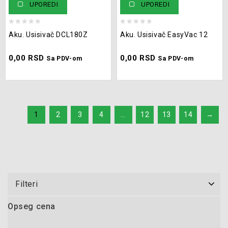
UPOREDI
UPOREDI
0
0
Aku. Usisivač DCL180Z
Aku. Usisivač EasyVac 12
out
out
of
of
0,00
RSD
0,00
RSD
5
5
Sa PDV-om
Sa PDV-om
1
2
3
4
…
12
13
14
→
Filteri
Opseg cena