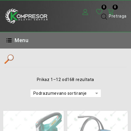
0
0
Pretraga
Menu
Opseg cena
Prikaz 1–12 od168 rezultata
Brendovi
Podrazumevano sortiranje
Kategorije proizvoda
Aparati za zavarivanje
(6)