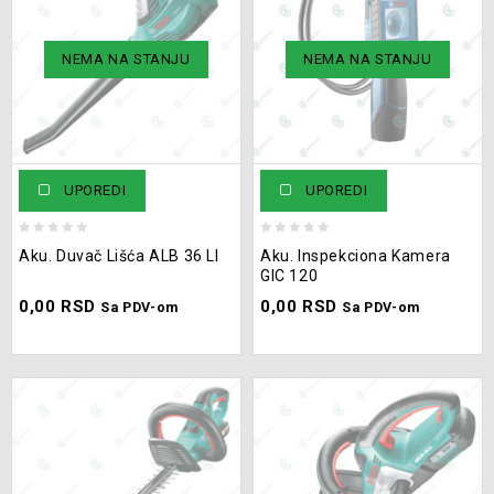
Benzinski I dizel program
(15)
NEMA NA STANJU
NEMA NA STANJU
Duvači lišća
(4)
Fen
(5)
Glodalice
(8)
Heftalice
(2)
UPOREDI
UPOREDI
Kamere i detektori
(6)
0
0
Aku. Duvač Lišća ALB 36 LI
Aku. Inspekciona Kamera
out
out
Kompresori
(14)
GIC 120
of
of
0,00
RSD
0,00
RSD
5
5
Sa PDV-om
Sa PDV-om
Laseri
(10)
Libele
(1)
Makaze
(7)
Mešači
(8)
Ostalo
(10)