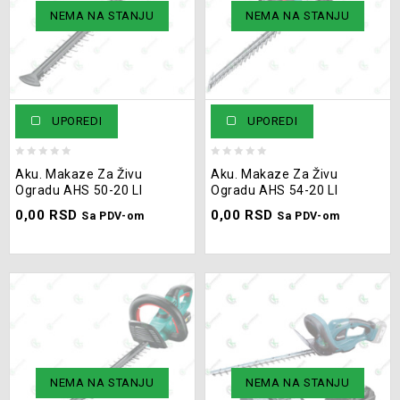
NEMA NA STANJU
NEMA NA STANJU
Perači
(16)
Pištolji
(9)
Prskalice i pumpe
(19)
Rende
(7)
UPOREDI
UPOREDI
Usisivači
(24)
0
0
Aku. Makaze Za Živu
Aku. Makaze Za Živu
out
out
Ogradu AHS 50-20 LI
Ogradu AHS 54-20 LI
of
of
0,00
RSD
0,00
RSD
5
5
Sa PDV-om
Sa PDV-om
NEMA NA STANJU
NEMA NA STANJU