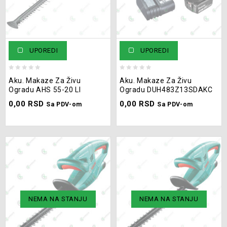
UPOREDI
UPOREDI
0
0
Aku. Makaze Za Živu
Aku. Makaze Za Živu
out
out
Ogradu AHS 55-20 LI
Ogradu DUH483Z13SDAKC
of
of
0,00
RSD
0,00
RSD
5
5
Sa PDV-om
Sa PDV-om
NEMA NA STANJU
NEMA NA STANJU