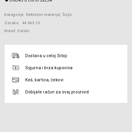
DODAJ U LISTU ŽELJA
Kategorije
Reklamni materijal
,
Šolje
Oznaka:
44.065.10
Brend:
Ostalo
Dostava u celoj Srbiji
Sigurna i brza kupovina
Keš, kartica, čekovi
Dobijate račun za ovaj proizvod