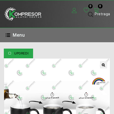
0
0
Pretraga
Menu
UPOREDI
🔍