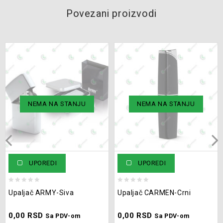
Povezani proizvodi
NEMA NA STANJU
NEMA NA STANJU
UPOREDI
UPOREDI
0
0
Upaljač ARMY-Siva
Upaljač CARMEN-Crni
out
out
of
of
0,00
RSD
0,00
RSD
5
5
Sa PDV-om
Sa PDV-om