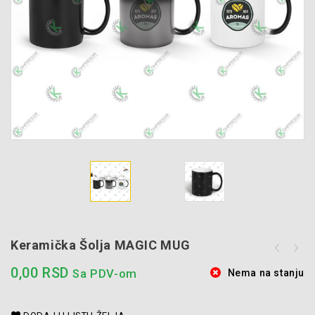
Keramička Šolja MAGIC MUG
Porcelanska šolja i tacna za
0,00
RSD
Sa PDV-om
Nema na stanju
"Espresso" MOMENTO MINI